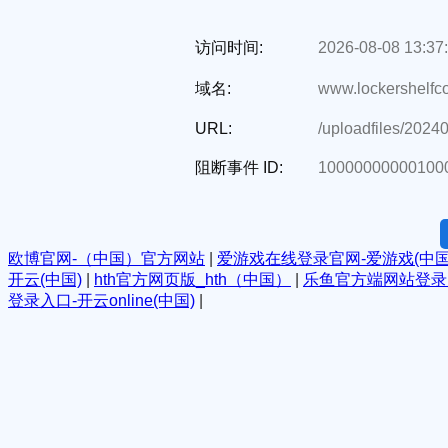
访问时间:
2026-08-08 13:37
域名:
www.lockershelfc
URL:
/uploadfiles/202
阻断事件 ID:
10000000000100
欧博官网-（中国）官方网站
|
爱游戏在线登录官网-爱游戏(中国
开云(中国)
|
hth官方网页版_hth（中国）
|
乐鱼官方端网站登录入口
登录入口-开云online(中国)
|