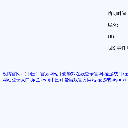
访问时间:
域名:
URL:
阻断事件 I
欧博官网-（中国）官方网站
|
爱游戏在线登录官网-爱游戏(中国
网站登录入口-乐鱼leyu(中国)
|
爱游戏官方网站-爱游戏aiyoux