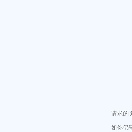
请求的
如你仍